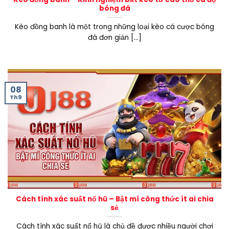
bóng đá
Kèo đồng banh là một trong những loại kèo cá cược bóng
đá đơn giản [...]
08
Th9
Cách tính xác suất nổ hũ – Bật mí công thức ít ai chia
sẻ
Cách tính xác suất nổ hũ là chủ đề được nhiều người chơi