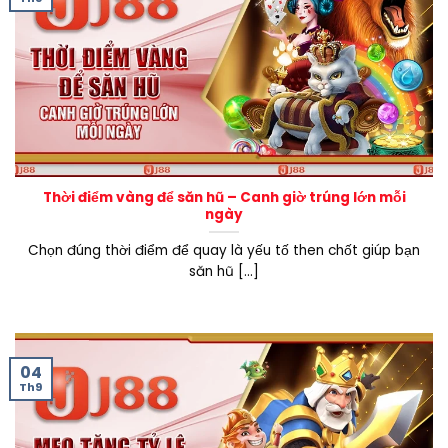
Thời điểm vàng để săn hũ – Canh giờ trúng lớn mỗi
ngày
Chọn đúng thời điểm để quay là yếu tố then chốt giúp bạn
săn hũ [...]
04
Th9