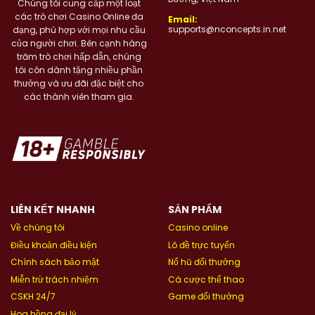
Chúng tôi cung cấp một loạt
các trò chơi Casino Online đa
Email:
supports@nconcepts.in.net
dạng, phù hợp với mọi nhu cầu
của người chơi. Bên cạnh hàng
trăm trò chơi hấp dẫn, chúng
tôi còn dành tặng nhiều phần
thưởng và ưu đãi đặc biệt cho
các thành viên tham gia.
LIÊN KẾT NHANH
SẢN PHẨM
Về chúng tôi
Casino online
Điều khoản điều kiện
Lô đề trực tuyến
Chính sách bảo mật
Nổ hũ đổi thưởng
Miễn trừ trách nhiệm
Cá cược thể thao
CSKH 24/7
Game đổi thưởng
Hoa hồng đại lý