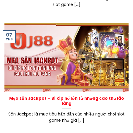
slot game [...]
07
Th9
Mẹo săn Jackpot – Bí kíp nổ lớn từ những cao thủ lão
làng
Săn Jackpot là mục tiêu hấp dẫn của nhiều người chơi slot
game nhờ giá [...]