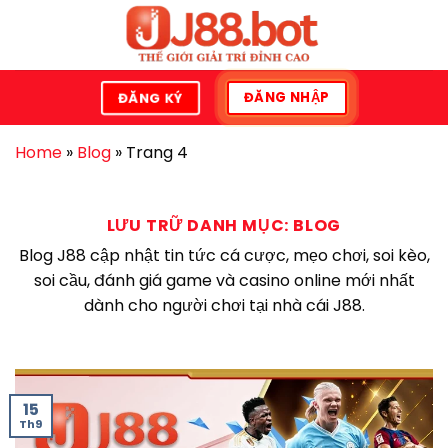
Bỏ
qua
nội
dung
ĐĂNG KÝ
ĐĂNG NHẬP
Home
»
Blog
»
Trang 4
LƯU TRỮ DANH MỤC:
BLOG
Blog J88 cập nhật tin tức cá cược, mẹo chơi, soi kèo,
soi cầu, đánh giá game và casino online mới nhất
dành cho người chơi tại nhà cái J88.
15
Th9