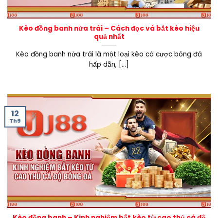
Kèo đồng banh nửa trái – Cách đọc và bắt kèo hiệu
quả nhất
Kèo đồng banh nửa trái là một loại kèo cá cược bóng đá
hấp dẫn, [...]
12
Th9
Kèo đồng banh – Kinh nghiệm bắt kèo từ cao thủ cá độ