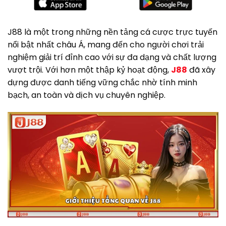
J88 là một trong những nền tảng cá cược trực tuyến
nổi bật nhất châu Á, mang đến cho người chơi trải
nghiệm giải trí đỉnh cao với sự đa dạng và chất lượng
vượt trội. Với hơn một thập kỷ hoạt động,
J88
đã xây
dựng được danh tiếng vững chắc nhờ tính minh
bạch, an toàn và dịch vụ chuyên nghiệp.