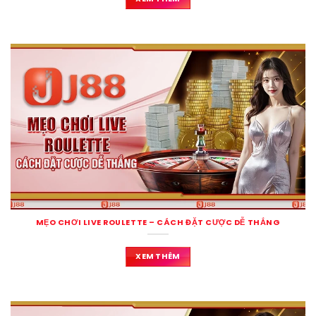
MẸO CHƠI LIVE ROULETTE – CÁCH ĐẶT CƯỢC DỄ THẮNG
XEM THÊM