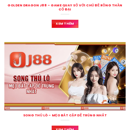
GOLDEN DRAGON J88 – GAME QUAY SỐ VỚI CHỦ ĐỀ RỒNG THẦN
CỔ ĐẠI
XEM THÊM
SONG THỦ LÔ – MẸO BẮT CẶP DỄ TRÚNG NHẤT
XEM THÊM