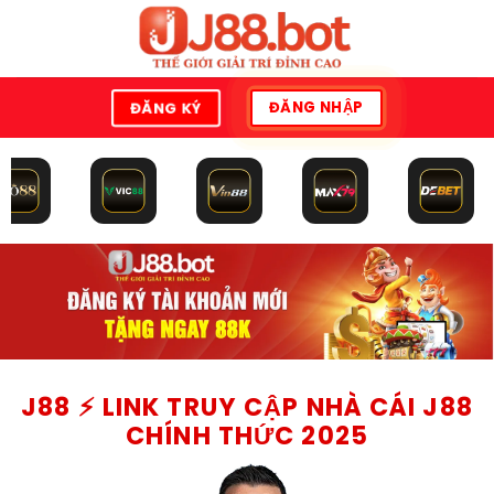
Bỏ
qua
nội
dung
ĐĂNG KÝ
ĐĂNG NHẬP
J88 ⚡️ LINK TRUY CẬP NHÀ CÁI J88
CHÍNH THỨC 2025